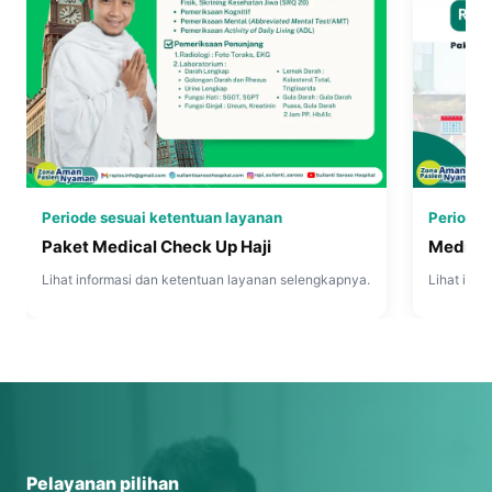
Periode sesuai ketentuan layanan
Periode 
Paket Medical Check Up Haji
Medica
Lihat informasi dan ketentuan layanan selengkapnya.
Lihat inf
Pelayanan pilihan