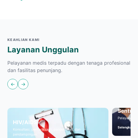
KEAHLIAN KAMI
Layanan Unggulan
Pelayanan medis terpadu dengan tenaga profesional
dan fasilitas penunjang.
←
→
Sentra 
Pelayanan ga
HIV/AIDS
Selengkapny
Konsultasi, pemeriksaan, pengobatan, dan
pendampingan.